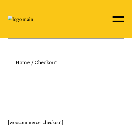
Skip
to
the
content
Home
Checkout
[woocommerce_checkout]