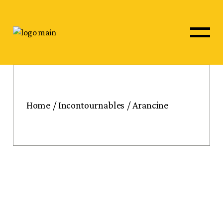
Skip
to
the
content
Home
Incontournables
Arancine